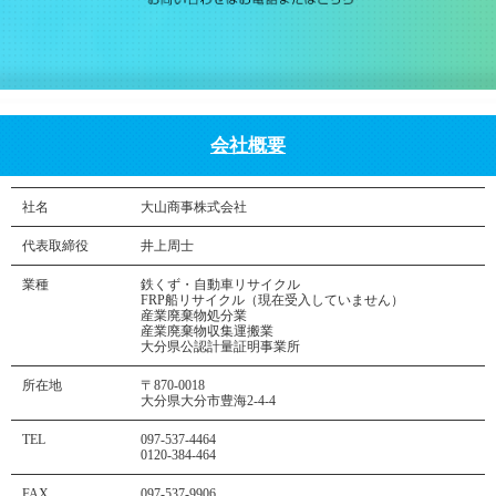
会社概要
社名
大山商事株式会社
代表取締役
井上周士
業種
鉄くず・自動車リサイクル
FRP船リサイクル（現在受入していません）
産業廃棄物処分業
産業廃棄物収集運搬業
大分県公認計量証明事業所
所在地
〒870-0018
大分県大分市豊海2-4-4
TEL
097-537-4464
0120-384-464
FAX
097-537-9906