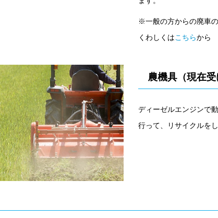
ます。
※一般の方からの廃車
くわしくは
こちら
から
農機具（現在受
ディーゼルエンジンで
行って、リサイクルを