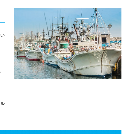
、い
し
クル