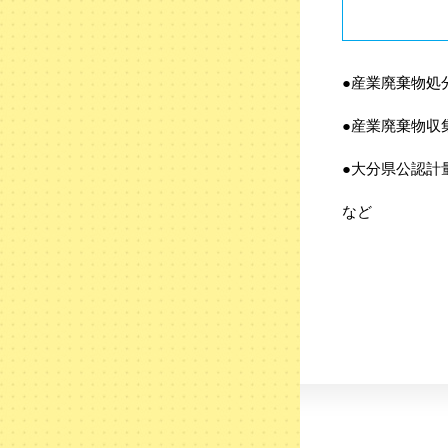
●産業廃棄物処
●産業廃棄物収
●大分県公認計
など