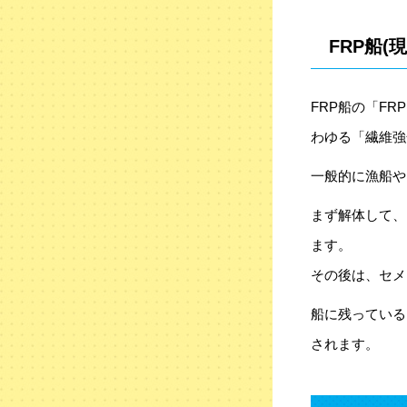
FRP船
FRP船の「F
わゆる「繊維強
一般的に漁船や
まず解体して、
ます。
その後は、セメ
船に残っている
されます。